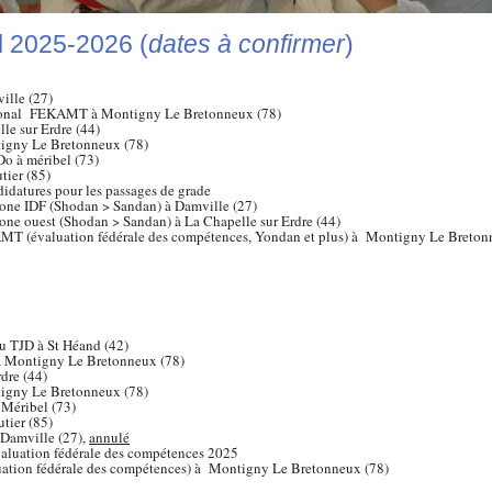
l 2025-2026 (
dates à confirmer
)
ille (27)
ational FEKAMT à Montigny Le Bretonneux (78)
le sur Erdre (44)
tigny Le Bretonneux (78)
 Do à méribel (73)
tier (85)
didatures pour les passages de grade
zone IDF (Shodan > Sandan) à Damville (27)
zone ouest (Shodan > Sandan) à La Chapelle sur Erdre (44)
AMT (évaluation fédérale des compétences, Yondan et plus) à Montigny Le Breton
u TJD à St Héand (42)
 Montigny Le Bretonneux (78)
dre (44)
tigny Le Bretonneux (78)
à Méribel (73)
utier (85)
 Damville (27),
annulé
évaluation fédérale des compétences 2025
luation fédérale des compétences) à Montigny Le Bretonneux (78)