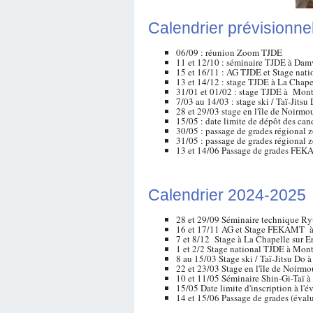
Calendrier prévisionne
06/09 : réunion Zoom TJDE
11 et 12/10 : séminaire TJDE à Damv
15 et 16/11 : AG TJDE et Stage n
13 et 14/12 : stage TJDE à La Chapel
31/01 et 01/02 : stage TJDE à Mon
7/03 au 14/03 : stage ski / Taï-Jitsu
28 et 29/03 stage en l'île de Noirmou
15/05 : date limite de dépôt des can
30/05 : passage de grades régional 
31/05 : passage de grades régional 
13 et 14/06 Passage de grades FEK
Calendrier 2024-2025
28 et 29/09 Séminaire technique Ry
16 et 17/11 AG et Stage FEKAMT à
7 et 8/12 Stage à La Chapelle sur Er
1 et 2/2 Stage national TJDE à Mon
8 au 15/03 Stage ski / Taï-Jitsu Do 
22 et 23/03 Stage en l'île de Noirmo
10 et 11/05 Séminaire Shin-Gi-Taï à
15/05 Date limite d'inscription à l'
14 et 15/06 Passage de grades (éva