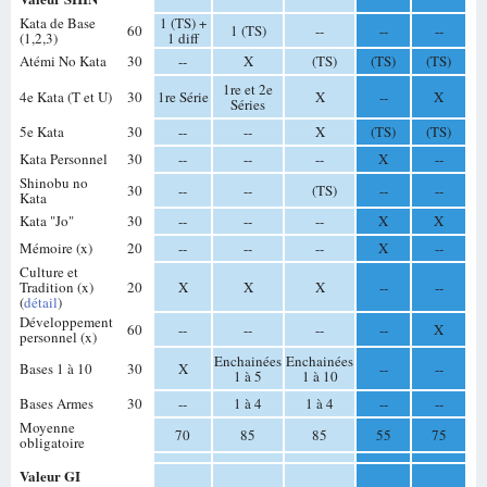
Kata de Base
1 (TS) +
60
1 (TS)
--
--
--
(1,2,3)
1 diff
Atémi No Kata
30
--
X
(TS)
(TS)
(TS)
1re et 2e
4e Kata (T et U)
30
1re Série
X
--
X
Séries
5e Kata
30
--
--
X
(TS)
(TS)
Kata Personnel
30
--
--
--
X
--
Shinobu no
30
--
--
(TS)
--
--
Kata
Kata "Jo"
30
--
--
--
X
X
Mémoire (x)
20
--
--
--
X
--
Culture et
Tradition (x)
20
X
X
X
--
--
(
détail
)
Développement
60
--
--
--
--
X
personnel (x)
Enchainées
Enchainées
Bases 1 à 10
30
X
--
--
1 à 5
1 à 10
Bases Armes
30
--
1 à 4
1 à 4
--
--
Moyenne
70
85
85
55
75
obligatoire
Valeur GI