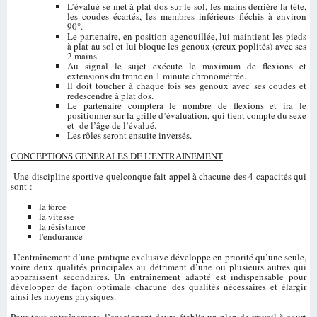
L’évalué se met à plat dos sur le sol, les mains derrière la tête,
les coudes écartés, les membres inférieurs fléchis à environ
90°.
Le partenaire, en position agenouillée, lui maintient les pieds
à plat au sol et lui bloque les genoux (creux poplités) avec ses
2 mains.
Au signal le sujet exécute le maximum de flexions et
extensions du tronc en 1 minute chronométrée.
Il doit toucher à chaque fois ses genoux avec ses coudes et
redescendre à plat dos.
Le partenaire comptera le nombre de flexions et ira le
positionner sur la grille d’évaluation, qui tient compte du sexe
et de l’âge de l’évalué.
Les rôles seront ensuite inversés.
CONCEPTIONS GENERALES DE L’ENTRAINEMENT
Une discipline sportive quelconque fait appel à chacune des 4 capacités qui
sont :
la force
la vitesse
la résistance
l'endurance
L’entraînement d’une pratique exclusive développe en priorité qu’une seule,
voire deux qualités principales au détriment d’une ou plusieurs autres qui
apparaissent secondaires. Un entraînement adapté est indispensable pour
développer de façon optimale chacune des qualités nécessaires et élargir
ainsi les moyens physiques.