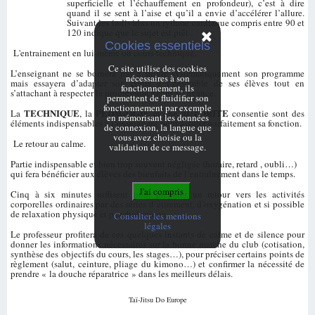
superficielle et l’échauffement en profondeur), c’est à dire
quand il se sent à l’aise et qu’il a envie d’accélérer l’allure.
Suivant les individus un rythme cardiaque compris entre 90 et
120 indique que le sujet est prêt .
Cookies essentiels
L'entrainement en lui-même ou cours technique.
Ce site utilise des cookies
L’enseignant ne se bornera pas à suivre systématiquement son programme
nécessaires à son
mais essayera d’adapter son cours à l’ensemble de ses élèves tout en
fonctionnement, ils
s’attachant à respecter la progression défini à l’avance.
permettent de fluidifier son
fonctionnement par exemple
TECHNIQUE
PEDAGOGIE
AUTORITE
La
, la
et une
consentie sont des
en mémorisant les données
éléments indispensables à l’enseignant pour assurer parfaitement sa fonction.
de connexion, la langue que
vous avez choisie ou la
Le retour au calme.
validation de ce message.
Partie indispensable et bien trop souvent négligée (horaire, retard , oubli…)
qui fera bénéficier aux élèves des bienfaits de l’entraînement dans le temps.
Cinq à six minutes suffisent pour préparer un retour vers les activités
corporelles ordinaires par des séries d’étirement, d’oxygénation et si possible
de relaxation physique et psychologique.
Consulter les mentions
légales
Le professeur profitera de ces quelques instants de calme et de silence pour
donner les informations nécessaires sur la bonne marche du club (cotisation,
synthèse des objectifs du cours, les stages…), pour préciser certains points de
règlement (salut, ceinture, pliage du kimono…) et confirmer la nécessité de
prendre « la douche réparatrice » dans les meilleurs délais.
Taï-Jitsu Do Europe