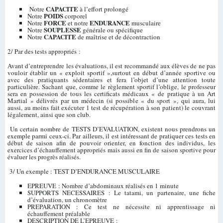
CAPACITE
Notre
à l’effort prolongé
POIDS
Notre
corporel
FORCE
ENDURANCE
Notre
et notre
musculaire
SOUPLESSE
Notre
générale ou spécifique
CAPACITE
Notre
de maîtrise et de décontraction
2/ Par des tests appropriés :
Avant d’entreprendre les évaluations, il est recommandé aux élèves de ne pas
vouloir établir un « exploit sportif »,surtout en début d’année sportive ou
avec des pratiquants sédentaires et fera l’objet d’une attention toute
particulière. Sachant que, comme le règlement sportif l’oblige, le professeur
sera en possession de tous les certificats médicaux « de pratique à un Art
Martial » délivrés par un médecin (si possible « du sport », qui aura, lui
aussi, au moins fait exécuter 1 test de récupération à son patient) le couvrant
légalement, ainsi que son club.
Un certain nombre de TESTS D’EVALUATION, existent nous prendrons un
exemple parmi ceux-ci. Par ailleurs, il est intéressant de pratiquer ces tests en
début de saison afin de pouvoir orienter, en fonction des individus, les
exercices d’échauffement appropriés mais aussi en fin de saison sportive pour
évaluer les progrès réalisés.
3/ Un exemple : TEST D’ENDURANCE MUSCULAIRE
EPREUVE : Nombre d’abdominaux réalisés en 1 minute
SUPPORTS NECESSAIRES : Le tatami, un partenaire, une fiche
d’évaluation, un chronomètre
PREPARATION : Ce test ne nécessite ni apprentissage ni
échauffement préalable
DESCRIPTION DE L’EPREUVE :