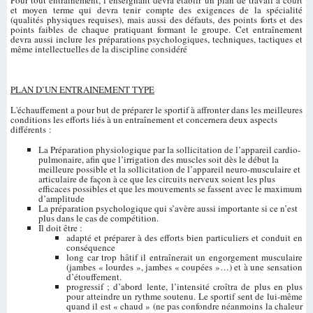
Pour tout entraînement, l’enseignant devra établir un plan de travail à court
et moyen terme qui devra tenir compte des exigences de la spécialité
(qualités physiques requises), mais aussi des défauts, des points forts et des
points faibles de chaque pratiquant formant le groupe. Cet entraînement
devra aussi inclure les préparations psychologiques, techniques, tactiques et
même intellectuelles de la discipline considéré
PLAN D’UN ENTRAINEMENT TYPE
L'échauffement a pour but de préparer le sportif à affronter dans les meilleures
conditions les efforts liés à un entraînement et concernera deux aspects
différents :
La Préparation physiologique par la sollicitation de l’appareil cardio-
pulmonaire, afin que l’irrigation des muscles soit dès le début la
meilleure possible et la sollicitation de l’appareil neuro-musculaire et
articulaire de façon à ce que les circuits nerveux soient les plus
efficaces possibles et que les mouvements se fassent avec le maximum
d’amplitude
La préparation psychologique qui s’avère aussi importante si ce n’est
plus dans le cas de compétition.
Il doit être :
adapté et préparer à des efforts bien particuliers et conduit en
conséquence
long car trop hâtif il entraînerait un engorgement musculaire
(jambes « lourdes », jambes « coupées »…) et à une sensation
d’étouffement.
progressif ; d’abord lente, l’intensité croîtra de plus en plus
pour atteindre un rythme soutenu. Le sportif sent de lui-même
quand il est « chaud » (ne pas confondre néanmoins la chaleur