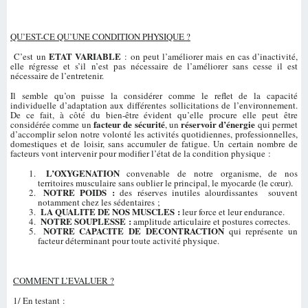
QU’EST-CE QU’UNE CONDITION PHYSIQUE ?
ETAT VARIABLE
C’est un
: on peut l’améliorer mais en cas d’inactivité,
elle régresse et s’il n’est pas nécessaire de l’améliorer sans cesse il est
nécessaire de l’entretenir.
Il semble qu’on puisse la considérer comme le reflet de la capacité
individuelle d’adaptation aux différentes sollicitations de l’environnement.
De ce fait, à côté du bien-être évident qu’elle procure elle peut être
facteur de sécurité
réservoir d’énergie
considérée comme un
, un
qui permet
d’accomplir selon notre volonté les activités quotidiennes, professionnelles,
domestiques et de loisir, sans accumuler de fatigue. Un certain nombre de
facteurs vont intervenir pour modifier l’état de la condition physique :
L’OXYGENATION
convenable de notre organisme, de nos
territoires musculaire sans oublier le principal, le myocarde (le cœur).
NOTRE POIDS :
des réserves inutiles alourdissantes souvent
notamment chez les sédentaires ;
LA QUALITE DE NOS MUSCLES :
leur force et leur endurance.
NOTRE SOUPLESSE :
amplitude articulaire et postures correctes.
NOTRE CAPACITE DE DECONTRACTION
qui représente un
facteur déterminant pour toute activité physique.
COMMENT L’EVALUER ?
1/ En testant :