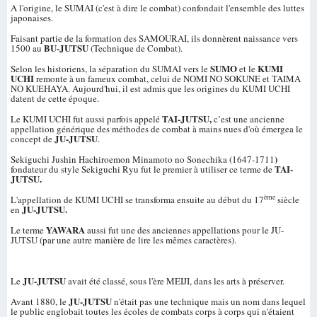
A l'origine, le SUMAI (c'est à dire le combat) confondait l'ensemble des luttes
japonaises.
Faisant partie de la formation des SAMOURAI, ils donnèrent naissance vers
BU-JUTSU
1500 au
(Technique de Combat).
SUMO
KUMI
Selon les historiens, la séparation du SUMAI vers le
et le
UCHI
remonte à un fameux combat, celui de NOMI NO SOKUNE et TAIMA
NO KUEHAYA. Aujourd'hui, il est admis que les origines du KUMI UCHI
datent de cette époque.
TAI-JUTSU,
Le KUMI UCHI fut aussi parfois appelé
c’est une ancienne
appellation générique des méthodes de combat à mains nues d'où émergea le
JU-JUTSU
concept de
.
)
Sekiguchi Jushin Hachiroemon Minamoto no Sonechika (1647-1711
TAI-
fondateur du style Sekiguchi Ryu fut le premier à utiliser ce terme de
JUTSU.
ème
L'appellation de KUMI UCHI se transforma ensuite au début du 17
siècle
JU-JUTSU.
en
YAWARA
Le terme
aussi fut une des anciennes appellations pour le JU-
JUTSU (par une autre manière de lire les mêmes caractères).
JU-JUTSU
Le
avait été classé, sous l'ère MEIJI, dans les arts à préserver.
JU-JUTSU
Avant 1880, le
n'était pas une technique mais un nom dans lequel
le public englobait toutes les écoles de combats corps à corps qui n'étaient