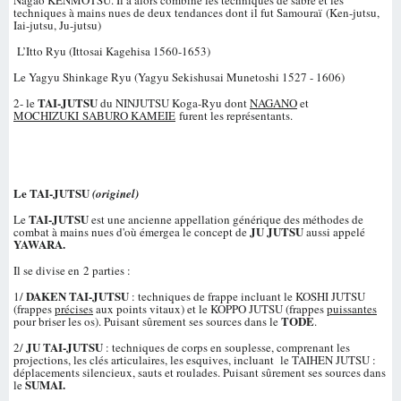
techniques à mains nues de deux tendances dont il fut Samouraï (Ken-jutsu,
Iai-jutsu, Ju-jutsu)
L’Itto Ryu (Ittosai Kagehisa 1560-1653)
Le Yagyu Shinkage Ryu (Yagyu Sekishusai Munetoshi 1527 - 1606)
TAI-JUTSU
2- le
du NINJUTSU Koga-Ryu dont
NAGANO
et
MOCHIZUKI SABURO KAMEIE
furent les représentants.
Le TAI-JUTSU
(originel)
TAI-JUTSU
Le
est une ancienne appellation générique des méthodes de
JU JUTSU
combat à mains nues d'où émergea le concept de
aussi appelé
YAWARA.
Il se divise en 2 parties :
DAKEN TAI-JUTSU
1/
: techniques de frappe incluant le KOSHI JUTSU
(frappes
précises
aux points vitaux) et le KOPPO JUTSU (frappes
puissantes
TODE
pour briser les os). Puisant sûrement ses sources dans le
.
JU TAI-JUTSU
2/
: techniques de corps en souplesse, comprenant les
projections, les clés articulaires, les esquives, incluant le TAIHEN JUTSU :
déplacements silencieux, sauts et roulades. Puisant sûrement ses sources dans
SUMAI.
le