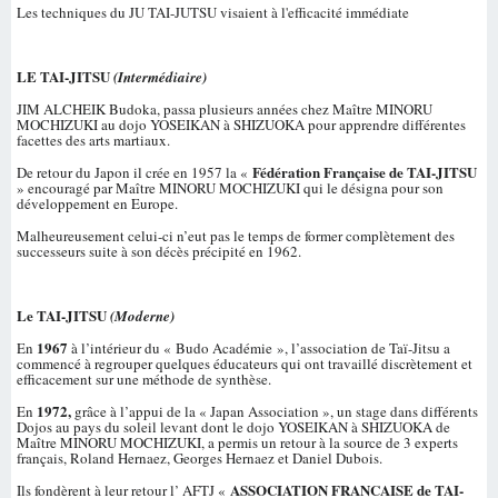
Les techniques du JU TAI-JUTSU visaient à l'efficacité immédiate
LE TAI-JITSU
(Intermédiaire)
JIM ALCHEIK Budoka, passa plusieurs années chez Maître MINORU
MOCHIZUKI au dojo YOSEIKAN à SHIZUOKA pour apprendre différentes
facettes des arts martiaux.
Fédération Française de TAI-JITSU
De retour du Japon il crée en 1957 la «
» encouragé par Maître MINORU MOCHIZUKI qui le désigna pour son
développement en Europe.
Malheureusement celui-ci n’eut pas le temps de former complètement des
successeurs suite à son décès précipité en 1962.
Le TAI-JITSU
(Moderne)
1967
En
à l’intérieur du « Budo Académie », l’association de Taï-Jitsu a
commencé à regrouper quelques éducateurs qui ont travaillé discrètement et
efficacement sur une méthode de synthèse.
1972,
En
grâce à l’appui de la « Japan Association », un stage dans différents
Dojos au pays du soleil levant dont le dojo YOSEIKAN à SHIZUOKA de
Maître MINORU MOCHIZUKI, a permis un retour à la source de 3 experts
français, Roland Hernaez, Georges Hernaez et Daniel Dubois.
ASSOCIATION FRANCAISE de TAI-
Ils fondèrent à leur retour l’ AFTJ «