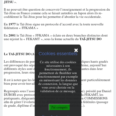
JITSU
».
Il ne pouvait être question de concevoir l’enseignement et la progression du
Taï-Jitsu en France comme cela se faisait autrefois au Japon alors ils re-
codifièrent le Taï-Jitsu pour lui permettre d’aborder la vie occidentale.
1977
En
le Taï-Jitsu signe un protocole d’accord avec la toute nouvelle
fédération « FFKAMA »
2001
En
le Taï-Jitsu « FFKAMA » éclate en deux branches distinctes dont
TAÏ-JITSU DO
une rejoint la « FEKAMT », sous la forme actuelle du
Cookies essentiels
Le TAI-JITSU DO
(Aujourd’hui)
Les différences de personnalité et de philosophie de quelques hauts gradés
Ce site utilise des cookies
ont provoqué des séparations au sein du TAI-JITSU moderne, aujourd’hui
nécessaires à son
différents styles sont donc enseignés avec quelques variantes dans leur
fonctionnement, ils
progression, leurs structure et affiliation.
permettent de fluidifier son
fonctionnement par exemple
Il est à noter que les leaders de chaque école se connaissent particulièrement
en mémorisant les données
bien pour avoir travaillé de longues années en commun.
de connexion, la langue que
vous avez choisie ou la
TJDE
Regroupés sous l’association
(Taï-Jitsu Do Europe), présidé par Daniel
validation de ce message.
DUBOIS avec protocole d’accord conclu en 2001 avec la FEKAMT, les
pratiquants, dirigeants et professeurs se sont structurés en COMMISSIONS
afin de gérer l’évolution et les différentes manifestations fédérales (passage
de grade, diplôme d’enseignant, stage, démonstrations…).