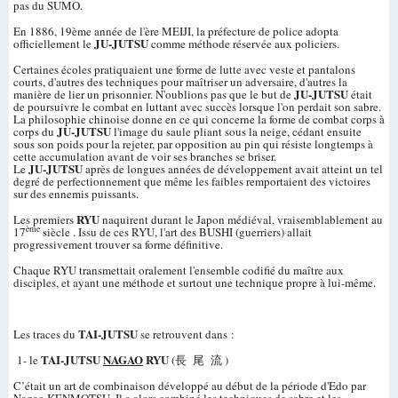
pas du SUMO.
En 1886, 19ème année de l'ère MEIJI, la préfecture de police adopta
JU-JUTSU
officiellement le
comme méthode réservée aux policiers.
Certaines écoles pratiquaient une forme de lutte avec veste et pantalons
courts, d'autres des techniques pour maîtriser un adversaire, d'autres la
JU-JUTSU
manière de lier un prisonnier. N'oublions pas que le but de
était
de poursuivre le combat en luttant avec succès lorsque l'on perdait son sabre.
La philosophie chinoise donne en ce qui concerne la forme de combat corps à
JU-JUTSU
corps du
l'image du saule pliant sous la neige, cédant ensuite
sous son poids pour la rejeter, par opposition au pin qui résiste longtemps à
cette accumulation avant de voir ses branches se briser.
JU-JUTSU
Le
après de longues années de développement avait atteint un tel
degré de perfectionnement que même les faibles remportaient des victoires
sur des ennemis puissants.
RYU
Les premiers
naquirent durant le Japon médiéval, vraisemblablement au
ème
17
siècle . Issu de ces RYU, l'art des BUSHI (guerriers) allait
progressivement trouver sa forme définitive.
Chaque RYU transmettait oralement l'ensemble codifié du maître aux
disciples, et ayant une méthode et surtout une technique propre à lui-même.
TAI-JUTSU
Les traces du
se retrouvent dans :
TAI-JUTSU
NAGAO
RYU
1- le
(長 尾 流 )
C’était un art de combinaison développé au début de la période d'Edo par
Nagao KENMOTSU. Il a alors combiné les techniques de sabre et les