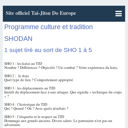
Site officiel Tai-Jitsu Do Europe
Programme culture et tradition
SHODAN
1 sujet tiré au sort de SHO 1 à 5
SHO 1 : les katas au TJD
Nombre ? Différences ? Objectifs ? Un combat ? Votre expérience du kata,
SHO 2 : le dojo
Quel type de lieu ? Comportement approprié
SHO 3 : les déplacements au TJD
Intérêt du déplacement face à une attaque. Que signifie « technique du corps
» ?
SHO 4 : l’historique du TJD
Qui ? Quand ? Où ? Avec quels résultats ?
SHO 5 : l’étiquette et le respect au TJD
Hommage aux grands anciens. Divers saluts. Le partenaire n'est pas un
adversaire.