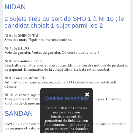
NIDAN
2 sujets tirés au sort de SHO 1 à NI 10 ; le
candidat choisit 1 sujet parmi les 2
NI 6 : le SHIN GI TAÏ
Sens des mots. Equilibre des trois notions.
NI 7 : le BUDO
Voie du guerrier. Vertus du guerrier. Où conduit cette voie ?
NI 8 : le combat au TJD
Combattre se battre avec et non contre. Elimination des notions de perdant et
de gagnant. Elimination de la compétition. Le kata est un combat.
NI 9 : l'originalité du TJD
Art martial d'origine japonaise, adapté à l'Occident dans un but de self
défense.
NI 10: diversité, âge et arts martiaux
Cookies essentiels
Trois grands arts martiaux apportent leur variété de techniques. Choix en
fonction de chaque morphologie et de chaque âge.
Ce site utilise des cookies
nécessaires à son
SANDAN
fonctionnement, ils
permettent de fluidifier son
SAN 1 : « Comment présenter et promouvoir le TJD à un public en abordant
fonctionnement par exemple
les préjugés et valorisant les bienfaits ?
en mémorisant les données
de connexion, la langue que